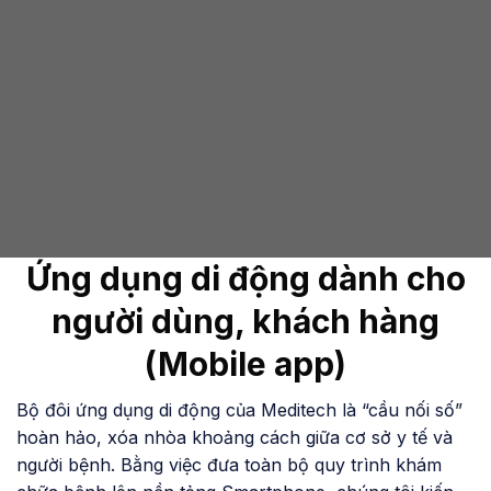
ự động hoàn thiện hồ sơ và xuất báo cáo thố
ê y tế doanh nghiệp chuẩn xác ngay sau khi k
húc đơn hàng.
Chi tiết sản phẩm
Ứng dụng di động dành cho
người dùng, khách hàng
(Mobile app)
Bộ đôi ứng dụng di động của Meditech là “cầu nối số”
hoàn hảo, xóa nhòa khoảng cách giữa cơ sở y tế và
người bệnh. Bằng việc đưa toàn bộ quy trình khám