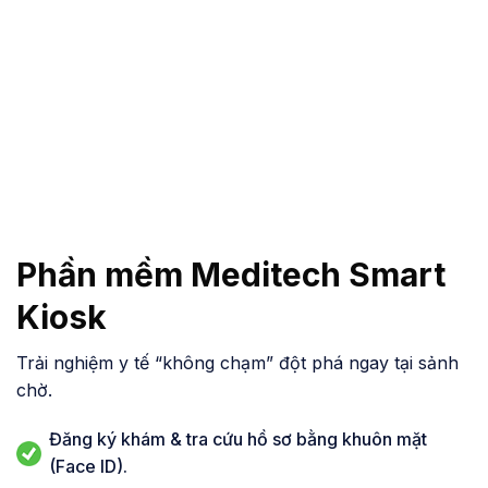
Quản lý mua sắm (SALE)
Số hóa 100% quy trình mua sắm y tế. Đảm bảo cung
ứng thuốc, vật tư liên tục thông qua hệ thống lập dự
trù thông minh, phê duyệt đơn đặt hàng điện tử và
giám sát chặt chẽ tiến độ thực hiện các gói thầu.
Phần mềm Meditech Smart
Kiosk
Trải nghiệm y tế “không chạm” đột phá ngay tại sảnh
chờ.
Đăng ký khám & tra cứu hồ sơ bằng khuôn mặt
(Face ID).