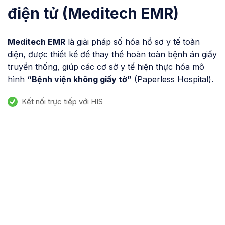
điện tử (Meditech EMR)
Meditech EMR
là giải pháp số hóa hồ sơ y tế toàn
diện, được thiết kế để thay thế hoàn toàn bệnh án giấy
truyền thống, giúp các cơ sở y tế hiện thực hóa mô
hình
“Bệnh viện không giấy tờ”
(Paperless Hospital).
Kết nối trực tiếp với HIS
ần mềm Meditech RIS a
ACS
tech RIS-PACS